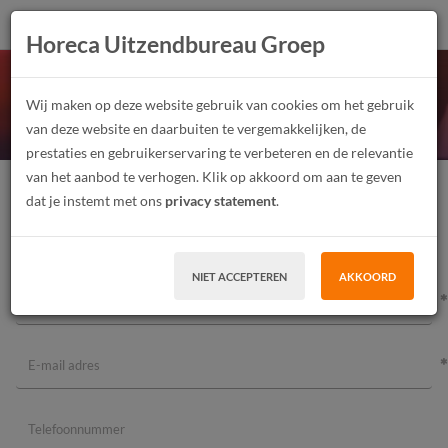
Horeca Uitzendbureau Groep
Opgeslagen vacatures
Wij maken op deze website gebruik van cookies om het gebruik
van deze website en daarbuiten te vergemakkelijken, de
prestaties en gebruikerservaring te verbeteren en de relevantie
van het aanbod te verhogen. Klik op akkoord om aan te geven
Er zijn geen vacatures opgeslagen
dat je instemt met ons
privacy statement
.
Neem contact op
NIET ACCEPTEREN
AKKOORD