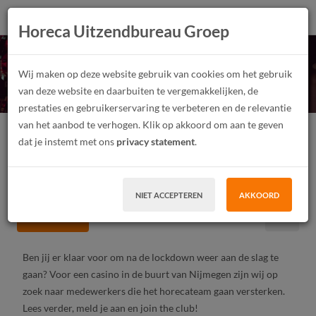
Horeca Uitzendbureau Groep
Horecamedewerker
Wij maken op deze website gebruik van cookies om het gebruik
casino gezocht!
van deze website en daarbuiten te vergemakkelijken, de
prestaties en gebruikerservaring te verbeteren en de relevantie
van het aanbod te verhogen. Klik op akkoord om aan te geven
Horecamedewerker
Junior
Fulltime, Parttime
dat je instemt met ons
privacy statement
.
Vast contract, Tijdelijk contract, Uitzendwerk
MBO, HBO
Nijmegen
NIET ACCEPTEREN
AKKOORD
SOLLICITEER
Ben jij er klaar voor om na de lockdown weer aan de slag te
gaan? Voor een casino in de buurt van Nijmegen zijn wij op
zoek naar medewerkers die het horecateam gaan versterken.
Lees verder, meld je aan en join the club!