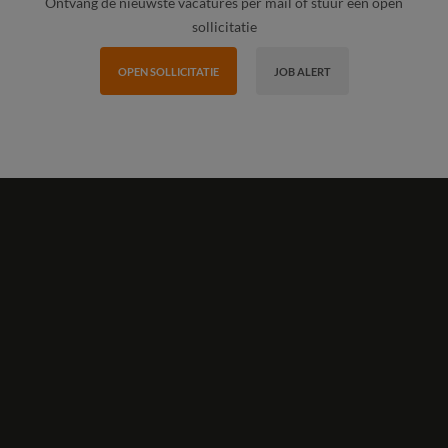
Ontvang de nieuwste vacatures per mail of stuur een open
sollicitatie
OPEN SOLLICITATIE
JOB ALERT