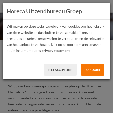
Bedieningsmedewerkers
Horeca Uitzendbureau Groep
gezocht omgeving
Wij maken op deze website gebruik van cookies om het gebruik
van deze website en daarbuiten te vergemakkelijken, de
Utrecht!
prestaties en gebruikerservaring te verbeteren en de relevantie
van het aanbod te verhogen. Klik op akkoord om aan te geven
Horecamedewerker
Junior
Fulltime, Parttime
dat je instemt met ons
privacy statement
.
Vast contract, Tijdelijk contract, Stagiair
MBO, HBO
Utrecht
NIET ACCEPTEREN
AKKOORD
SOLLICITEER
Wil jij werken op een sprookjesachtige plek op de Utrechtse
Heuvelrug? Dit landgoed is een prachtige werkplek met
verschillende locaties waaronder: restaurants, trouwzalen,
feestzalen, congreszalen en een hotel. Je werkt midden in de
natuur tussen de prachtige bossen.