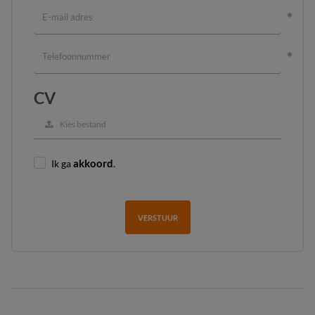
CV
Kies bestand
Ik ga
akkoord
.
VERSTUUR