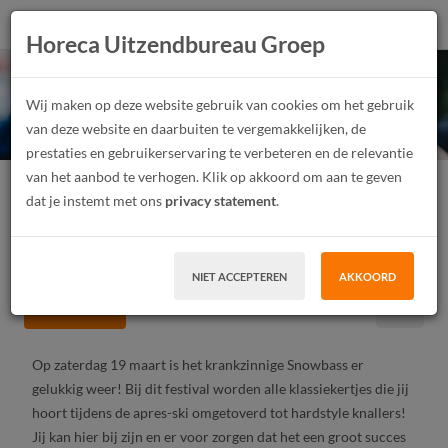
Horeca Uitzendbureau Groep
Barmedewerkers
Wij maken op deze website gebruik van cookies om het gebruik
Snowbass 2022
van deze website en daarbuiten te vergemakkelijken, de
prestaties en gebruikerservaring te verbeteren en de relevantie
van het aanbod te verhogen. Klik op akkoord om aan te geven
Festivalmedewerker
Junior, Medior
Parttime
dat je instemt met ons
privacy statement
.
Vast contract, Tijdelijk contract, Uitzendwerk
MBO, HBO
Zaandam
NIET ACCEPTEREN
AKKOORD
SOLLICITEER
Op zaterdag 19 maart is het krankzinnige Snowbass er
gelukkig weer! Bij dit festival worden alle klassiekertjes die jij
hoort tijdens de apres-ski omgetoverd tot hardstyle knallers!
Jij kan hier bij zijn en er voor zorgen dat het een groot succes