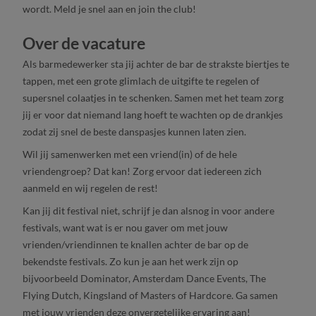
wordt. Meld je snel aan en join the club!
Over de vacature
Als barmedewerker sta jij achter de bar de strakste biertjes te
tappen, met een grote glimlach de uitgifte te regelen of
supersnel colaatjes in te schenken. Samen met het team zorg
jij er voor dat niemand lang hoeft te wachten op de drankjes
zodat zij snel de beste danspasjes kunnen laten zien.
Wil jij samenwerken met een vriend(in) of de hele
vriendengroep? Dat kan! Zorg ervoor dat iedereen zich
aanmeld en wij regelen de rest!
Kan jij dit festival niet, schrijf je dan alsnog in voor andere
festivals, want wat is er nou gaver om met jouw
vrienden/vriendinnen te knallen achter de bar op de
bekendste festivals. Zo kun je aan het werk zijn op
bijvoorbeeld Dominator, Amsterdam Dance Events, The
Flying Dutch, Kingsland of Masters of Hardcore. Ga samen
met jouw vrienden deze onvergetelijke ervaring aan!