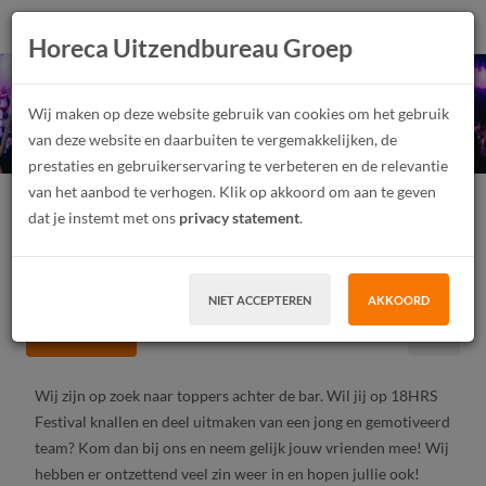
Horeca Uitzendbureau Groep
Barmedewerkers 18HRS
Wij maken op deze website gebruik van cookies om het gebruik
Festival 2022
van deze website en daarbuiten te vergemakkelijken, de
prestaties en gebruikerservaring te verbeteren en de relevantie
van het aanbod te verhogen. Klik op akkoord om aan te geven
Festivalmedewerker
Junior, Medior
Fulltime, Parttime
dat je instemt met ons
privacy statement
.
Vast contract, Tijdelijk contract, Uitzendwerk
MBO, HBO
Zaandam
NIET ACCEPTEREN
AKKOORD
SOLLICITEER
Wij zijn op zoek naar toppers achter de bar. Wil jij op 18HRS
Festival knallen en deel uitmaken van een jong en gemotiveerd
team? Kom dan bij ons en neem gelijk jouw vrienden mee! Wij
hebben er ontzettend veel zin weer in en hopen jullie ook!