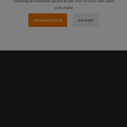
Ontvang de nieuwste vacatures per mail of stuur een open
sollicitatie
OPEN SOLLICITATIE
JOB ALERT