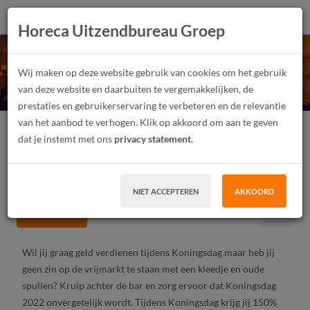
Barmedewerkers
Horeca Uitzendbureau Groep
Loveland van Oranje
Wij maken op deze website gebruik van cookies om het gebruik
van deze website en daarbuiten te vergemakkelijken, de
150% betaald
prestaties en gebruikerservaring te verbeteren en de relevantie
van het aanbod te verhogen. Klik op akkoord om aan te geven
Festivalmedewerker
Junior, Medior
Fulltime, Parttime
dat je instemt met ons
privacy statement
.
Vast contract, Tijdelijk contract, Uitzendwerk
MBO, HBO
Amsterdam
NIET ACCEPTEREN
AKKOORD
SOLLICITEER
Wil jij graag geld verdienen tijdens Koningsdag maar heb jij
geen zin op de vrijmarkt te staan met een kleedje en oude
spullen? Kruip achter de bar en zorg ervoor dat Koningsdag
2022 onvergetelijk wordt. Tijdens Koningsdag krijg jij 150%