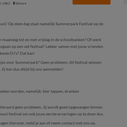
, HBO
Almere
 juni! Op deze dag staat namelijk Summerpark Festival op de
an maandag tot en met vrijdag in de schoolbanken? Of werk
nk losgaan op een vet festival? Lekker samen met jouw vrienden
 beste DJ’s? Dat kan!
aartjes voor Summerpark? Geen probleem, dit festival seizoen
 Jij kan dus altijd bij ons aanmelden!
moeten worden, namelijk: bier tappen, dranken
at uiteraard geen probleem. Jij wordt goed opgevangen binnen
 mooi festival om ook jouw eerste ervaringen op te doen dus.
vragen hierover, meld je aan of neem contact met ons op.