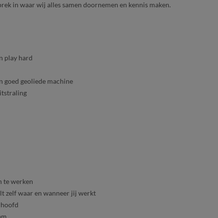
sprek in waar wij alles samen doornemen en kennis maken.
n play hard
en goed geoliede machine
itstraling
n te werken
lt zelf waar en wanneer jij werkt
rhoofd
eam