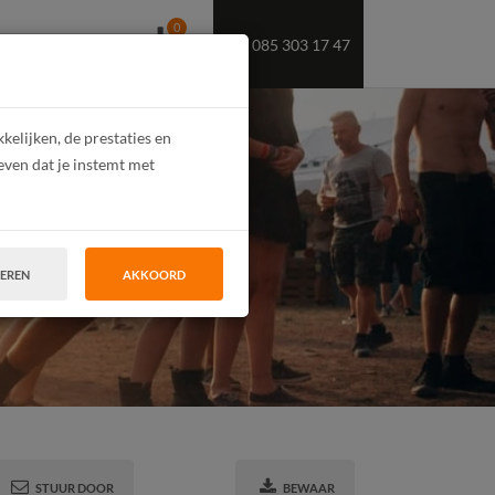
0
085 303 17 47
OEKT U PERSONEEL
elijken, de prestaties en
even dat je instemt met
Festival!
TEREN
AKKOORD
STUUR DOOR
BEWAAR