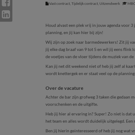
Vast contract, Tijdelijk contract, Uitzendwerk
MBO
Houd alvast een plek vrij in jouw agenda voor 3
planning, en jij kan hier bij zijn!
Wij zijn op zoek naar barmedewerkers! Zit jij v
jij elke dag braaf van 9 tot 5 en wil jij eens fli
de voetjes van de vloer tijdens de muziek van de
Kan jij net dit weekend niet of heb jij zelf al k
wordt knettergek en er staat veel op de planning.
Over de vacature
Achter de bar zijn grofweg 3 taken die gedaan 
voorschenken en de uitgifte.
Heb jij hier al ervaring in? Super! Zo niet is d
het team en alles wordt duidelijk uitgelegd. Een
Ben jij hierin geïnteresseerd of heb jij nog wat 