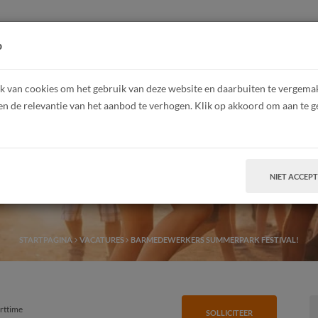
HOME
Z
p
 van cookies om het gebruik van deze website en daarbuiten te vergemakk
en de relevantie van het aanbod te verhogen. Klik op akkoord om aan te g
erkers Summerpark 
NIET ACCEP
STARTPAGINA
VACATURES
BARMEDEWERKERS SUMMERPARK FESTIVAL!
arttime
SOLLICITEER