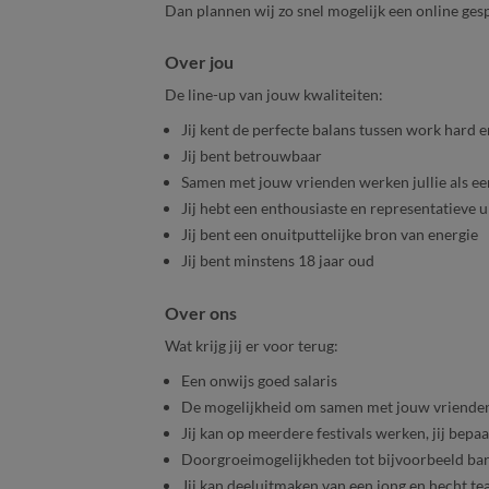
Dan plannen wij zo snel mogelijk een online ge
Over jou
De line-up van jouw kwaliteiten:
Jij kent de perfecte balans tussen work hard e
Jij bent betrouwbaar
Samen met jouw vrienden werken jullie als e
Jij hebt een enthousiaste en representatieve u
Jij bent een onuitputtelijke bron van energie
Jij bent minstens 18 jaar oud
Over ons
Wat krijg jij er voor terug:
Een onwijs goed salaris
De mogelijkheid om samen met jouw vriende
Jij kan op meerdere festivals werken, jij bepaa
Doorgroeimogelijkheden tot bijvoorbeeld ba
Jij kan deeluitmaken van een jong en hecht t