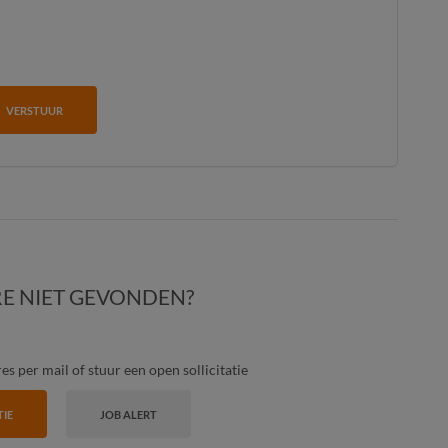
VERSTUUR
E NIET GEVONDEN?
s per mail of stuur een open sollicitatie
TIE
JOB ALERT