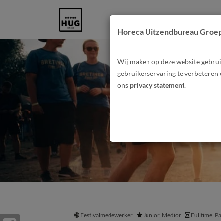
Horeca Uitzendbureau Groe
Wij maken op deze website gebruik
gebruikerservaring te verbeteren 
ons
privacy statement
.
Barmedew
Festivalmedewerker
Junior, Medior
Fulltime, P