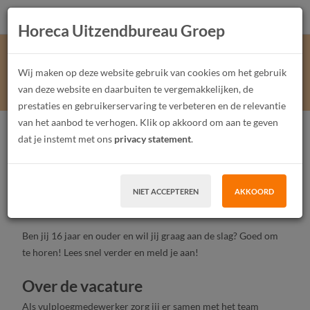
Horeca Uitzendbureau Groep
Vulploegmedewerker AH
Wij maken op deze website gebruik van cookies om het gebruik
Ouddorp
van deze website en daarbuiten te vergemakkelijken, de
prestaties en gebruikerservaring te verbeteren en de relevantie
van het aanbod te verhogen. Klik op akkoord om aan te geven
Vulploegmedewerker
Junior
Fulltime, Parttime
dat je instemt met ons
privacy statement
.
Tijdelijk contract, Uitzendwerk
MBO, HBO
Ouddorp
NIET ACCEPTEREN
AKKOORD
SOLLICITEER
Ben jij 16 jaar en ouder en wil jij graag aan de slag? Goed om
te horen! Lees snel verder en meld je aan!
Over de vacature
Als vulploegmedewerker zorg jij er samen met het team