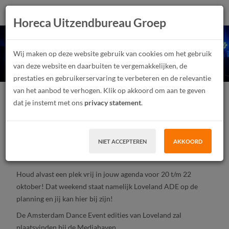
Horeca Uitzendbureau Groep
Werken bij Loveland ADE
Wij maken op deze website gebruik van cookies om het gebruik
2022!
van deze website en daarbuiten te vergemakkelijken, de
prestaties en gebruikerservaring te verbeteren en de relevantie
van het aanbod te verhogen. Klik op akkoord om aan te geven
Festivalmedewerker
Junior
Parttime
dat je instemt met ons
privacy statement
.
Tijdelijk contract, Uitzendwerk
MBO, HBO
Amsterdam
NIET ACCEPTEREN
AKKOORD
SOLLICITEER
Houd alvast een plek vrij in jouw agenda voor 20 t/m 22
oktober! Dat weekend staat namelijk Loveland ADE op de
planning en jij kan hier bij zijn!
De Amsterdam Dance Event edities van Loveland zal
plaatsvinden bij de Mediahaven.