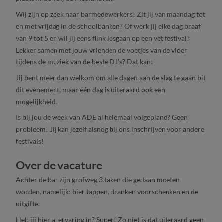
Wij zijn op zoek naar barmedewerkers! Zit jij van maandag tot
en met vrijdag in de schoolbanken? Of werk jij elke dag braaf
van 9 tot 5 en wil jij eens flink losgaan op een vet festival?
Lekker samen met jouw vrienden de voetjes van de vloer
tijdens de muziek van de beste DJ’s? Dat kan!
Jij bent meer dan welkom om alle dagen aan de slag te gaan bit
dit evenement, maar één dag is uiteraard ook een
mogelijkheid.
Is bij jou de week van ADE al helemaal volgepland? Geen
probleem! Jij kan jezelf alsnog bij ons inschrijven voor andere
festivals!
Over de vacature
Achter de bar zijn grofweg 3 taken die gedaan moeten
worden, namelijk: bier tappen, dranken voorschenken en de
uitgifte.
Heb jij hier al ervaring in? Super! Zo niet is dat uiteraard geen