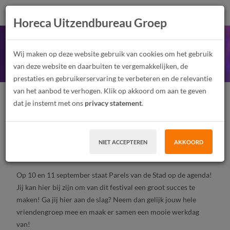
Horeca Uitzendbureau Groep
Muntuitgifte Parels van
Wij maken op deze website gebruik van cookies om het gebruik
de stad Amsterdam!
van deze website en daarbuiten te vergemakkelijken, de
prestaties en gebruikerservaring te verbeteren en de relevantie
van het aanbod te verhogen. Klik op akkoord om aan te geven
Festivalmedewerker
Junior
Parttime
dat je instemt met ons
privacy statement
.
Tijdelijk contract, Uitzendwerk
MBO, HBO
Amsterdam
NIET ACCEPTEREN
AKKOORD
SOLLICITEER
Op 10 en 11 september staat Parels van de Stad op de agenda!
Jij kan hier bij zijn om van dit festival een groot succes te
maken! Ga jij hier aan de slag? Neem dan gelijk jouw hele
vriendengroep mee en maak er samen een mooie werkdag
van!