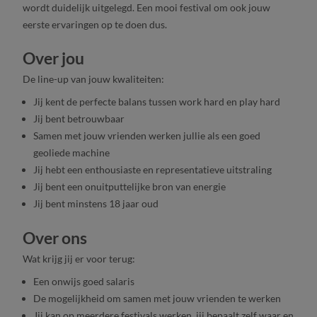
wordt duidelijk uitgelegd. Een mooi festival om ook jouw
eerste ervaringen op te doen dus.
Over jou
De line-up van jouw kwaliteiten:
Jij kent de perfecte balans tussen work hard en play hard
Jij bent betrouwbaar
Samen met jouw vrienden werken jullie als een goed
geoliede machine
Jij hebt een enthousiaste en representatieve uitstraling
Jij bent een onuitputtelijke bron van energie
Jij bent minstens 18 jaar oud
Over ons
Wat krijg jij er voor terug:
Een onwijs goed salaris
De mogelijkheid om samen met jouw vrienden te werken
Jij kan op meerdere festivals werken, jij bepaalt zelf waar en