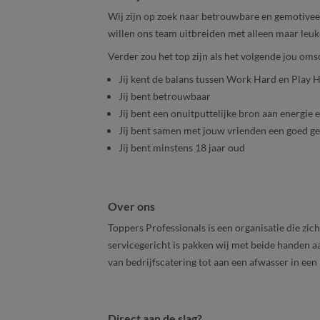
Wij zijn op zoek naar betrouwbare en gemotivee
willen ons team uitbreiden met alleen maar leuke
Verder zou het top zijn als het volgende jou omsc
Jij kent de balans tussen Work Hard en Play 
Jij bent betrouwbaar
Jij bent een onuitputtelijke bron aan energie e
Jij bent samen met jouw vrienden een goed g
Jij bent minstens 18 jaar oud
Over ons
Toppers Professionals is een organisatie die zich
servicegericht is pakken wij met beide handen aa
van bedrijfscatering tot aan een afwasser in een
Direct aan de slag?