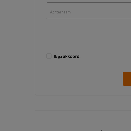
Ik ga
akkoord
.