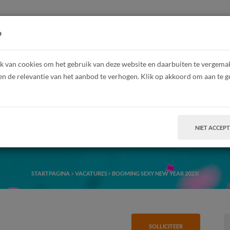
HOME
Z
p
 van cookies om het gebruik van deze website en daarbuiten te vergemakk
en de relevantie van het aanbod te verhogen. Klik op akkoord om aan te g
ing Sexy New Year 
NIET ACCEP
STARTPAGINA
VACATURES
BOOMING SEXY NEW YEAR 2023!
SOLLICITEER