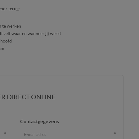
 voor terug:
n te werken
lt zelf waar en wanneer jij werkt
rhoofd
eam
ER DIRECT ONLINE
Contactgegevens