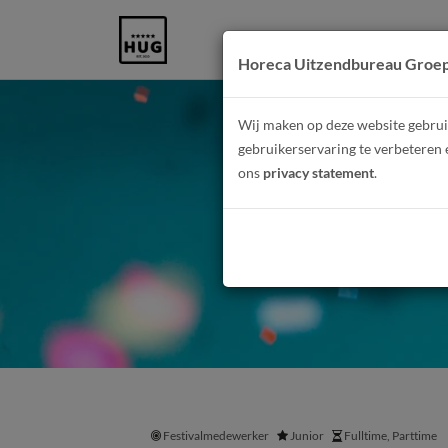
Horeca Uitzendbureau Groe
Wij maken op deze website gebruik
gebruikerservaring te verbeteren 
ons
privacy statement
.
Boom
Festivalmedewerker
Junior
Fulltime, Parttime