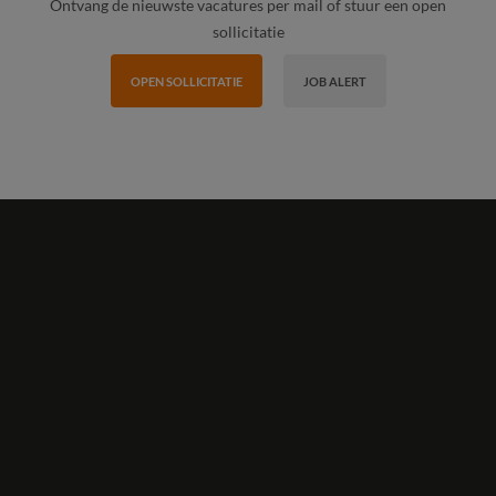
Ontvang de nieuwste vacatures per mail of stuur een open
sollicitatie
OPEN SOLLICITATIE
JOB ALERT