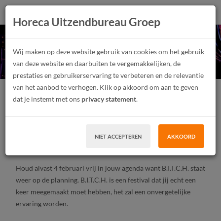
Horeca Uitzendbureau Groep
B.I.T.C.H. Festival
Wij maken op deze website gebruik van cookies om het gebruik
van deze website en daarbuiten te vergemakkelijken, de
prestaties en gebruikerservaring te verbeteren en de relevantie
van het aanbod te verhogen. Klik op akkoord om aan te geven
Festivalmedewerker
Junior
Fulltime, Parttime
dat je instemt met ons
privacy statement
.
Tijdelijk contract, Uitzendwerk
MBO, HBO
Zaandam
NIET ACCEPTEREN
AKKOORD
SOLLICITEER
Houd alvast 4 februari vrij in jouw agenda want B.I.T.C.H. staat
weer op de planning. B.I.T.C.H. is een festival dat jij echt een
keer meegemaakt moet hebben, het zal een onvergetelijke
ervaring worden.