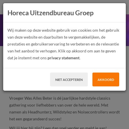
Horeca Uitzendbureau Groep
Vroeger Was Alles Beter
Wij maken op deze website gebruik van cookies om het gebruik
van deze website en daarbuiten te vergemakkelijken, de
prestaties en gebruikerservaring te verbeteren en de relevantie
van het aanbod te verhogen. Klik op akkoord om aan te geven
Festivalmedewerker
Junior
Parttime
dat je instemt met ons
privacy statement
.
Tijdelijk contract, Uitzendwerk
MBO, HBO
Den Bosch
NIET ACCEPTEREN
AKKOORD
SOLLICITEER
Vroeger Was Alles Beter is dé jaarlijkse hardstyle classics
gathering voor liefhebbers van over de hele wereld. Met
namen als Headhunterz, Wildstylez en Noisecontrollers wordt
het een gegarandeerd succes!
Wil jij hier bij zijn? Lees dan snel verder en meld je aan!