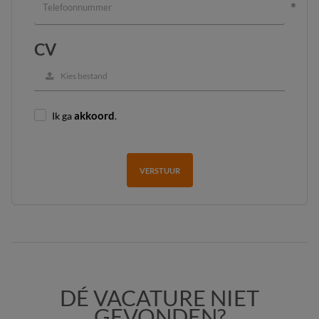
CV
Kies bestand
Ik ga
akkoord
.
VERSTUUR
DÉ VACATURE NIET
GEVONDEN?