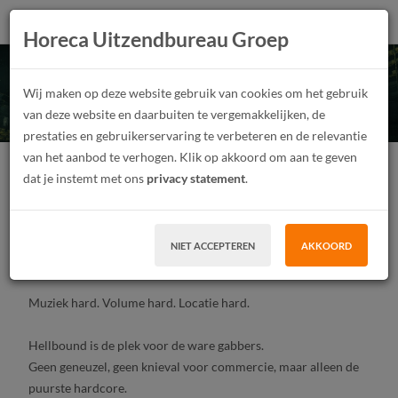
Horeca Uitzendbureau Groep
Hellbound: 30 years of
Wij maken op deze website gebruik van cookies om het gebruik
hardcore history
van deze website en daarbuiten te vergemakkelijken, de
prestaties en gebruikerservaring te verbeteren en de relevantie
van het aanbod te verhogen. Klik op akkoord om aan te geven
Festivalmedewerker
Junior
Parttime
dat je instemt met ons
privacy statement
.
Tijdelijk contract, Uitzendwerk
MBO, HBO
Zaandam
NIET ACCEPTEREN
AKKOORD
SOLLICITEER
Muziek hard. Volume hard. Locatie hard.
Hellbound is de plek voor de ware gabbers.
Geen geneuzel, geen knieval voor commercie, maar alleen de
puurste hardcore.