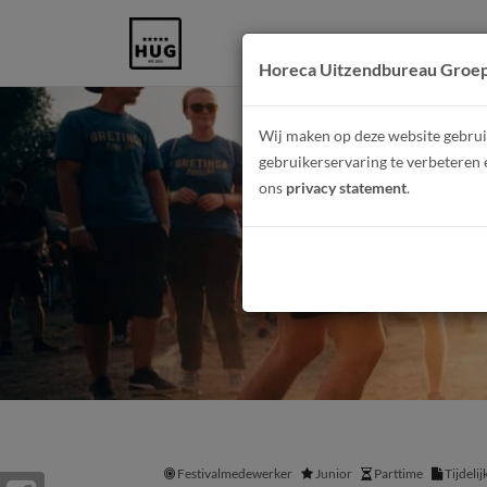
Horeca Uitzendbureau Groe
Wij maken op deze website gebruik
gebruikerservaring te verbeteren 
ons
privacy statement
.
Festivalmedewerker
Junior
Parttime
Tijdeli