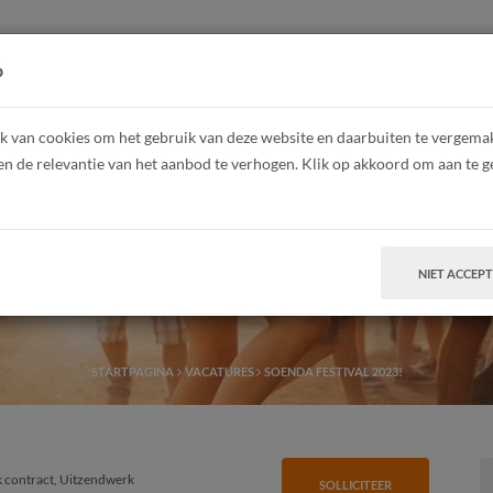
HOME
Z
p
 van cookies om het gebruik van deze website en daarbuiten te vergemakk
en de relevantie van het aanbod te verhogen. Klik op akkoord om aan te g
Soenda Festival 2023
NIET ACCEP
STARTPAGINA
VACATURES
SOENDA FESTIVAL 2023!
jk contract, Uitzendwerk
SOLLICITEER