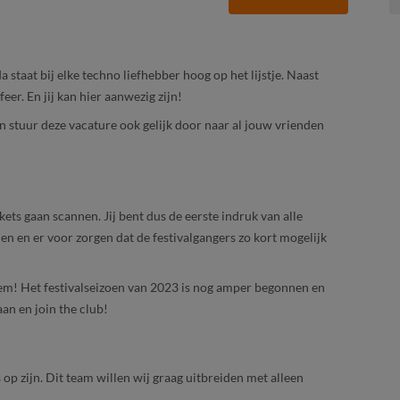
 staat bij elke techno liefhebber hoog op het lijstje. Naast
feer. En jij kan hier aanwezig zijn!
(en stuur deze vacature ook gelijk door naar al jouw vrienden
ckets gaan scannen. Jij bent dus de eerste indruk van alle
 en er voor zorgen dat de festivalgangers zo kort mogelijk
em! Het festivalseizoen van 2023 is nog amper begonnen en
aan en join the club!
 op zijn. Dit team willen wij graag uitbreiden met alleen