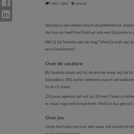
MBO, HBO
Utrecht
Soenda is een elektronisch muziekfestival. Soenda
de line-up heeft het festival ook een bijzondere s
Wil jij bij Soenda aan de slag? Meld je snel aan 
en vriendinnen)!
Over de vacature
Bij Soenda staan wij bij de entree waar wij de ti
bezoekers. Wij zullen iedereen warm verwelkomen
in de rij staan.
Zit jouw agenda net vol op 20 mei? Geen proble
er staat nog veel te wachten. Meld je dus gerust 
Over jou
Onze festivalcrew is er een waar wij onwijs trots
maar leuke mensen.