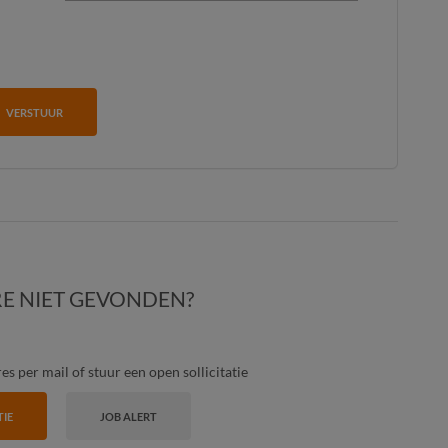
VERSTUUR
E NIET GEVONDEN?
s per mail of stuur een open sollicitatie
TIE
JOB ALERT