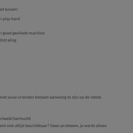
oed tussen!
n play hard
en goed geoliede machine
itstraling
met jouw vrienden betaald aanwezig te zijn op de vetste
orbeeld barhoofd
bent niet altijd beschikbaar? Geen probleem, je werkt alleen