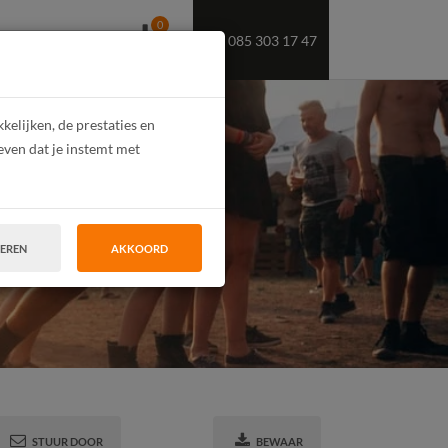
0
085 303 17 47
OEKT U PERSONEEL
elijken, de prestaties en
even dat je instemt met
!
TEREN
AKKOORD
STUUR DOOR
BEWAAR