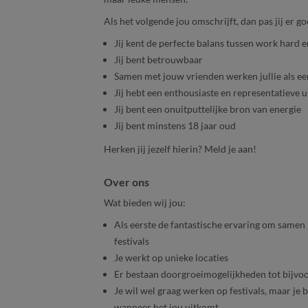
Als het volgende jou omschrijft, dan pas jij er g
Jij kent de perfecte balans tussen work hard e
Jij bent betrouwbaar
Samen met jouw vrienden werken jullie als e
Jij hebt een enthousiaste en representatieve u
Jij bent een onuitputtelijke bron van energie
Jij bent minstens 18 jaar oud
Herken jij jezelf hierin? Meld je aan!
Over ons
Wat bieden wij jou:
Als eerste de fantastische ervaring om samen 
festivals
Je werkt op unieke locaties
Er bestaan doorgroeimogelijkheden tot bijvo
Je wil wel graag werken op festivals, maar je 
wanneer het jou uitkomt.