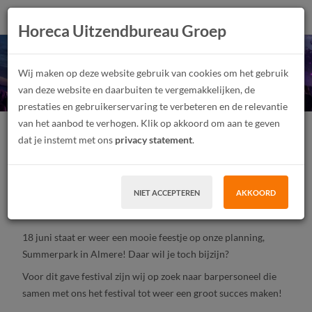
Horeca Uitzendbureau Groep
Summerpark Festival
Wij maken op deze website gebruik van cookies om het gebruik
2023
van deze website en daarbuiten te vergemakkelijken, de
prestaties en gebruikerservaring te verbeteren en de relevantie
van het aanbod te verhogen. Klik op akkoord om aan te geven
Festivalmedewerker
Junior
Parttime
dat je instemt met ons
privacy statement
.
Tijdelijk contract, Uitzendwerk
MBO, HBO
Almere
NIET ACCEPTEREN
AKKOORD
SOLLICITEER
18 juni staat er weer een mooie feestje op onze planning,
Summerpark in Almere! Daar wil je toch bijzijn?
Voor dit gave festival zijn wij op zoek naar barpersoneel die
samen met ons het festival tot weer een groot succes maken!