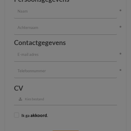
Contactgegevens
CV
Kies bestand
Ik ga
akkoord
.