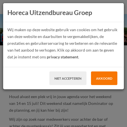
Horeca Uitzendbureau Groep
Dominator 2023!
Wij maken op deze website gebruik van cookies om het gebruik
van deze website en daarbuiten te vergemakkelijken, de
prestaties en gebruikerservaring te verbeteren en de relevantie
van het aanbod te verhogen. Klik op akkoord om aan te geven
Festivalmedewerker
Junior
Parttime
dat je instemt met ons
privacy statement
.
Tijdelijk contract, Uitzendwerk
MBO, HBO
Eindhoven
NIET ACCEPTEREN
AKKOORD
SOLLICITEER
Houd alvast een plek vrij in jouw agenda voor het weekend
van 14 en 15 juli! Dit weekend staat namelijk Dominator op
de planning, en jij kan hier bij zijn!
Wij zijn op zoek naar medewerkers voor achter de bar of
achter de muntenkassa's! Zit jij van maandag tot en met