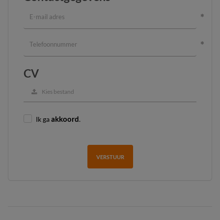
CV
Kies bestand
Ik ga
akkoord
.
VERSTUUR