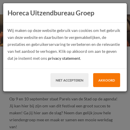
Horeca Uitzendbureau Groep
Parels van de stad 2023!
Wij maken op deze website gebruik van cookies om het gebruik
van deze website en daarbuiten te vergemakkelijken, de
prestaties en gebruikerservaring te verbeteren en de relevantie
van het aanbod te verhogen. Klik op akkoord om aan te geven
Festivalmedewerker
Junior
Parttime
dat je instemt met ons
privacy statement
.
Tijdelijk contract, Uitzendwerk
Amsterdam
NIET ACCEPTEREN
AKKOORD
SOLLICITEER
Op 9 en 10 september staat Parels van de Stad op de agenda!
Jij kan hier bij zijn om van dit festival een groot succes te
maken! Ga jij hier aan de slag? Neem dan gelijk jouw hele
vriendengroep mee en maak er samen een mooie werkdag
van!