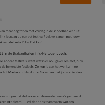
l!
 van maandag tot en met vrijdag in de schoolbanken? Of
s flink losgaan op een vet festival? Lekker samen met jouw
ek van de beste DJ’s? Dat kan!
3 in de Brabanthallen in ‘s-Hertogenbosch.
n voor andere festivals, want wat is er nou gaver om met jouw
 de bekendste festivals. Zo kun je aan het werk zijn op
nd of Masters of Hardcore. Ga samen met jouw vrienden
voor zorgen dat de barren en de muntenkassa's gesmeerd
t, geen probleem! Jij zal door ons team warm worden