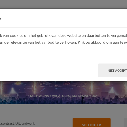
HOME
Z
p
 van cookies om het gebruik van deze website en daarbuiten te vergemakk
en de relevantie van het aanbod te verhogen. Klik op akkoord om aan te g
Supremacy 2023!
NIET ACCEP
STARTPAGINA
VACATURES
SUPREMACY 2023!
jk contract, Uitzendwerk
SOLLICITEER