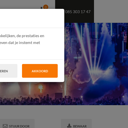
0
085 303 17 47
OEKT U PERSONEEL
elijken, de prestaties en
even dat je instemt met
TEREN
AKKOORD
STUUR DOOR
BEWAAR