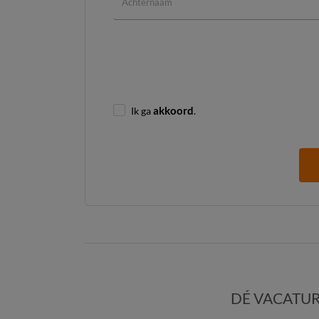
Ik ga
akkoord
.
DÉ VACATUR