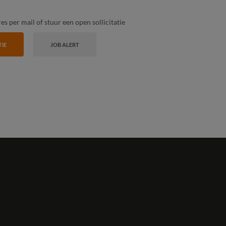
s per mail of stuur een open sollicitatie
TIE
JOB ALERT