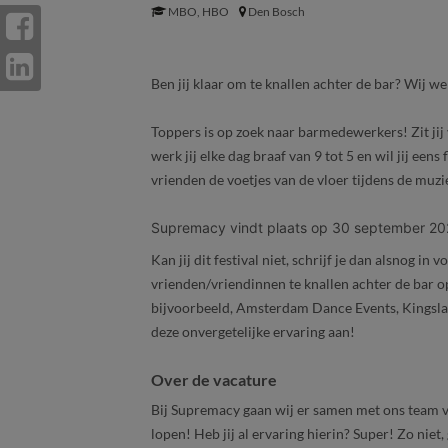
MBO, HBO
Den Bosch
Ben jij klaar om te knallen achter de bar? Wij we
Toppers is op zoek naar barmedewerkers! Zit jij
werk jij elke dag braaf van 9 tot 5 en wil jij een
vrienden de voetjes van de vloer tijdens de muzi
Supremacy vindt plaats op 30 september 202
Kan jij dit festival niet, schrijf je dan alsnog i
vrienden/vriendinnen te knallen achter de bar op
bijvoorbeeld, Amsterdam Dance Events, Kingsla
deze onvergetelijke ervaring aan!
Over de vacature
Bij Supremacy gaan wij er samen met ons team 
lopen! Heb jij al ervaring hierin? Super! Zo nie