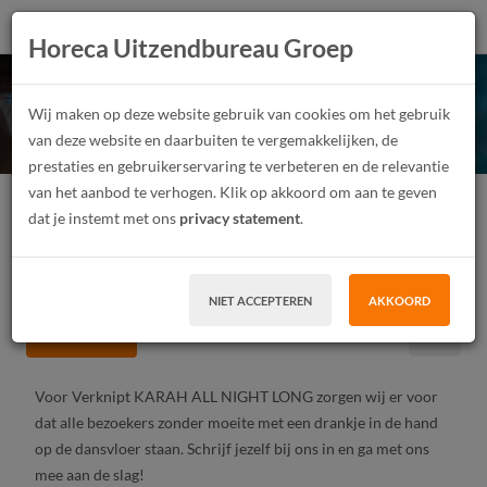
Horeca Uitzendbureau Groep
Verknipt KARAH ALL
Wij maken op deze website gebruik van cookies om het gebruik
NIGHT LONG 2023!
van deze website en daarbuiten te vergemakkelijken, de
prestaties en gebruikerservaring te verbeteren en de relevantie
van het aanbod te verhogen. Klik op akkoord om aan te geven
Festivalmedewerker
Junior
Parttime
dat je instemt met ons
privacy statement
.
Tijdelijk contract, Uitzendwerk
MBO, HBO
Zaandam
€ 7,80 - € 13,58 Per uur
NIET ACCEPTEREN
AKKOORD
SOLLICITEER
Voor Verknipt KARAH ALL NIGHT LONG zorgen wij er voor
dat alle bezoekers zonder moeite met een drankje in de hand
op de dansvloer staan. Schrijf jezelf bij ons in en ga met ons
mee aan de slag!