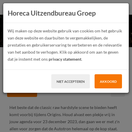
Horeca Uitzendbureau Groep
Origins 2023!
Wij maken op deze website gebruik van cookies om het gebruik
van deze website en daarbuiten te vergemakkelijken, de
prestaties en gebruikerservaring te verbeteren en de relevantie
van het aanbod te verhogen. Klik op akkoord om aan te geven
Festivalmedewerker
Junior
Parttime
dat je instemt met ons
privacy statement
.
Tijdelijk contract, Uitzendwerk
MBO, HBO
Den Bosch
€ 7,80 - € 13,58 Per uur
NIET ACCEPTEREN
AKKOORD
SOLLICITEER
Het beste dat de classic raw hardstyle scene te bieden heeft
komt voorbij tijdens Origins. Houd alvast een plekje vrij in
jouw agenda voor 23 december 2023, dan gaan we er met z'n
allen voor zorgen dat de Autotron helemaal op de kop staat.