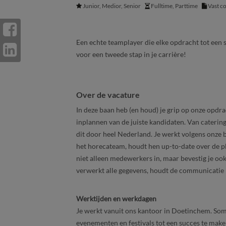
Junior, Medior, Senior
Fulltime, Parttime
Vast c
Een echte teamplayer die elke opdracht tot een s
voor een tweede stap in je carrière!
Over de vacature
In deze baan heb (en houd) je grip op onze opdra
inplannen van de juiste kandidaten. Van cateri
dit door heel Nederland. Je werkt volgens onze
het horecateam, houdt hen up-to-date over de pl
niet alleen medewerkers in, maar bevestig je oo
verwerkt alle gegevens, houdt de communicatie b
Werktijden en werkdagen
Je werkt vanuit ons kantoor in Doetinchem. Soms
evenementen en festivals tot een succes te maken