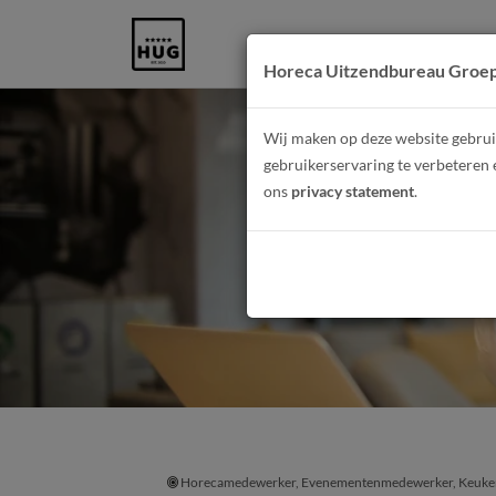
Horeca Uitzendbureau Groe
Wij maken op deze website gebruik
gebruikerservaring te verbeteren 
ons
privacy statement
.
Fulltime 
Horecamedewerker, Evenementenmedewerker, Keuken