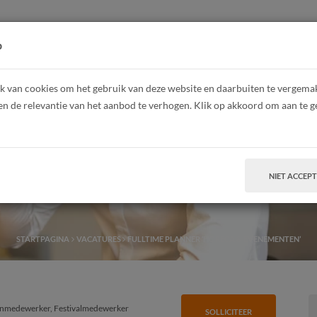
HOME
Z
p
 van cookies om het gebruik van deze website en daarbuiten te vergemakk
en de relevantie van het aanbod te verhogen. Klik op akkoord om aan te g
planner ‘Horeca & Ev
NIET ACCEP
STARTPAGINA
VACATURES
FULLTIME PLANNER ‘HORECA & EVENEMENTEN’
medewerker, Festivalmedewerker
SOLLICITEER