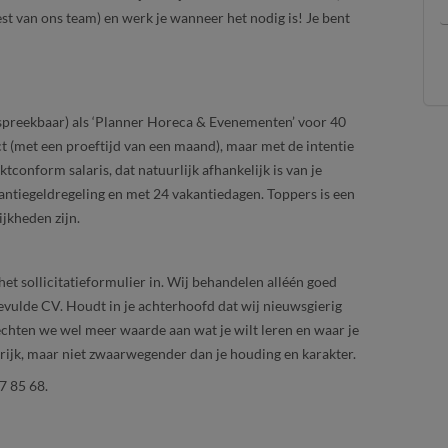
rest van ons team) en werk je wanneer het nodig is! Je bent
espreekbaar) als ‘Planner Horeca & Evenementen’ voor 40
ct (met een proeftijd van een maand), maar met de intentie
tconform salaris, dat natuurlijk afhankelijk is van je
antiegeldregeling en met 24 vakantiedagen. Toppers is een
jkheden zijn.
het sollicitatieformulier in. Wij behandelen alléén goed
evulde CV. Houdt in je achterhoofd dat wij nieuwsgierig
echten we wel meer waarde aan wat je wilt leren en waar je
grijk, maar niet zwaarwegender dan je houding en karakter.
7 85 68.