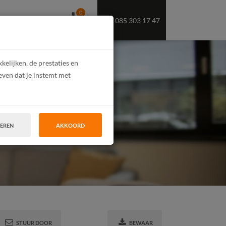
0
085 303 17 47
OEKT U PERSONEEL
elijken, de prestaties en
even dat je instemt met
enementen’
TEREN
AKKOORD
STUUR DOOR
BEWAAR