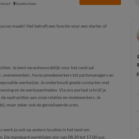
ontract
Doetinchem
ucces maakt! Het betreft een functie voor een starter of
chten. Je bent verantwoordelijk voor het centraal
B
ng-, evenementen-, horecamedewerkers tot partymanagers en
 beproefde werkwijze. Je onderhoudt goede contacten met
anning en de werkzaamheden. Via ons portaal schrijf je
k de opdrachten aan onze relaties en medewerkers. Je
ij, maar zeker ook de gerealiseerde uren.
 werk je ook op andere locaties in het land om
. De standaard werktijden zijn van 08.30 tot 17.00 uur,