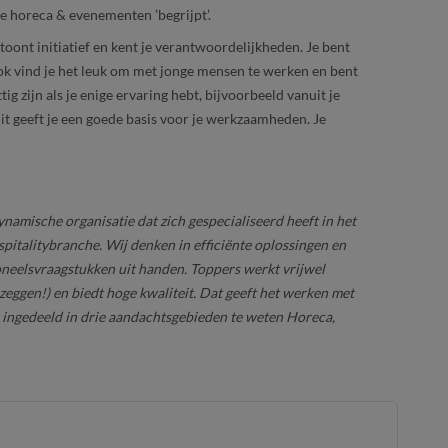
e horeca & evenementen ’begrijpt’.
 toont initiatief en kent je verantwoordelijkheden. Je bent
ok vind je het leuk om met jonge mensen te werken en bent
g zijn als je enige ervaring hebt, bijvoorbeeld vanuit je
it geeft je een goede basis voor je werkzaamheden. Je
namische organisatie dat zich gespecialiseerd heeft in het
spitalitybranche. Wij denken in efficiënte oplossingen en
neelsvraagstukken uit handen. Toppers werkt vrijwel
t zeggen!) en biedt hoge kwaliteit. Dat geeft het werken met
is ingedeeld in drie aandachtsgebieden te weten Horeca,