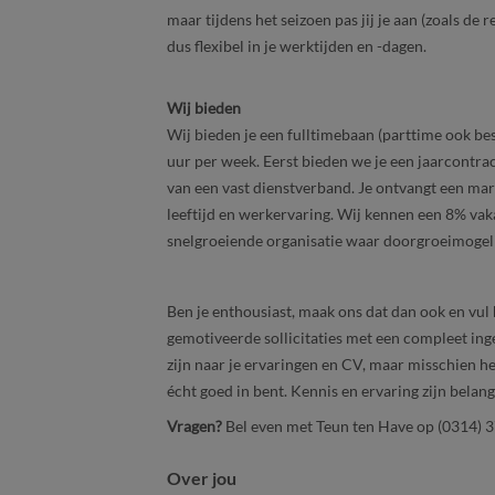
maar tijdens het seizoen pas jij je aan (zoals de 
dus flexibel in je werktijden en -dagen.
Wij bieden
Wij bieden je een fulltimebaan (parttime ook b
uur per week. Eerst bieden we je een jaarcontra
van een vast dienstverband. Je ontvangt een mark
leeftijd en werkervaring. Wij kennen een 8% vak
snelgroeiende organisatie waar doorgroeimogeli
Ben je enthousiast, maak ons dat dan ook en vul 
gemotiveerde sollicitaties met een compleet ing
zijn naar je ervaringen en CV, maar misschien h
écht goed in bent. Kennis en ervaring zijn belan
Vragen?
Bel even met Teun ten Have op (0314) 3
Over jou