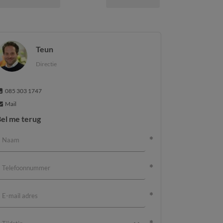
Teun
Directie
085 303 1747
Mail
el me terug