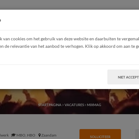
HOME
Z
p
 van cookies om het gebruik van deze website en daarbuiten te vergemakk
en de relevantie van het aanbod te verhogen. Klik op akkoord om aan te g
MixMag
NIET ACCEP
STARTPAGINA
VACATURES
MIXMAG
dwerk
MBO, HBO
Zaandam
SOLLICITEER