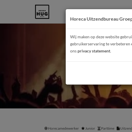
Horeca Uitzendbureau Groe
Wij maken op deze website gebruik
gebruikerservaring te verbeteren 
ons
privacy statement
.
Horecamedewerker
Junior
Parttime
Uitzen