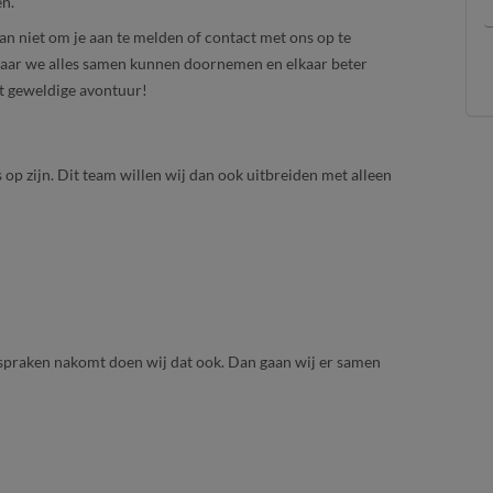
en.
dan niet om je aan te melden of contact met ons op te
waar we alles samen kunnen doornemen en elkaar beter
dit geweldige avontuur!
op zijn. Dit team willen wij dan ook uitbreiden met alleen
afspraken nakomt doen wij dat ook. Dan gaan wij er samen