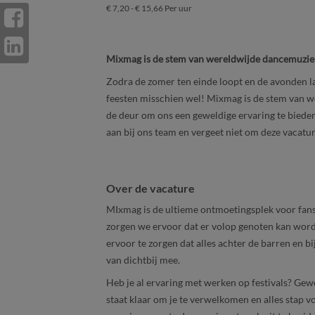
€ 7,20 - € 15,66 Per uur
Mixmag is de stem van wereldwijde dancemuziek
Zodra de zomer ten einde loopt en de avonden l
feesten misschien wel! Mixmag is de stem van w
de deur om ons een geweldige ervaring te bieden!
aan bij ons team en vergeet niet om deze vacatur
Over de vacature
MIxmag is de ultieme ontmoetingsplek voor fans 
zorgen we ervoor dat er volop genoten kan worden
ervoor te zorgen dat alles achter de barren en b
van dichtbij mee.
Heb je al ervaring met werken op festivals? Gewe
staat klaar om je te verwelkomen en alles stap v