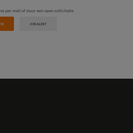
s per mail of stuur een open sollicitatie
TIE
JOB ALERT