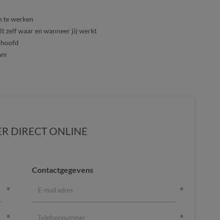
n te werken
lt zelf waar en wanneer jij werkt
rhoofd
eam
ER DIRECT ONLINE
Contactgegevens