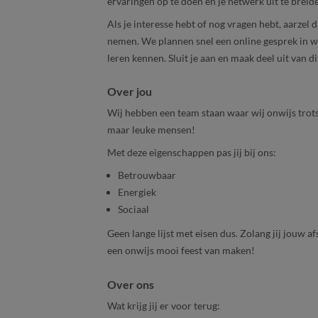
ervaringen op te doen en je netwerk uit te breid
Als je interesse hebt of nog vragen hebt, aarzel 
nemen. We plannen snel een online gesprek in 
leren kennen. Sluit je aan en maak deel uit van 
Over jou
Wij hebben een team staan waar wij onwijs trots 
maar leuke mensen!
Met deze eigenschappen pas jij bij ons:
Betrouwbaar
Energiek
Sociaal
Geen lange lijst met eisen dus. Zolang jij jouw 
een onwijs mooi feest van maken!
Over ons
Wat krijg jij er voor terug: