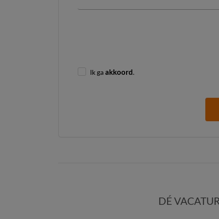
Ik ga
akkoord
.
DÉ VACATUR