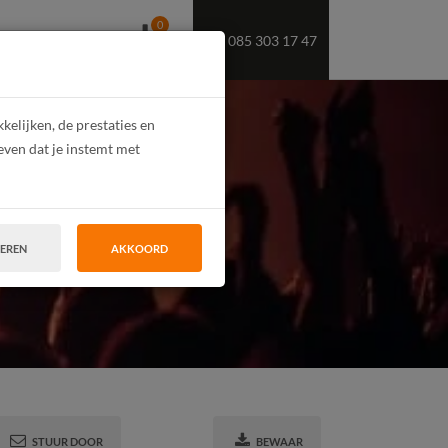
0
085 303 17 47
OEKT U PERSONEEL
elijken, de prestaties en
even dat je instemt met
TEREN
AKKOORD
STUUR DOOR
BEWAAR