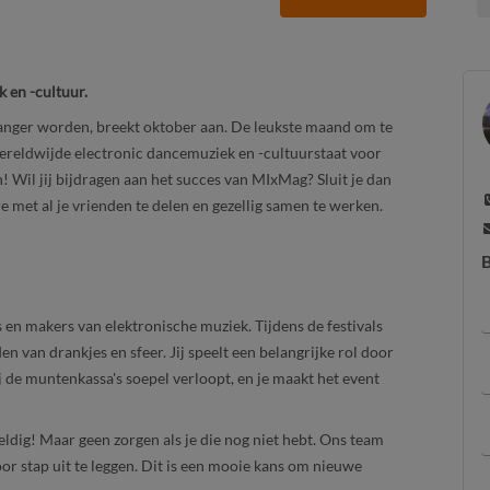
 en -cultuur.
anger worden, breekt oktober aan. De leukste maand om te
ereldwijde electronic dancemuziek en -cultuurstaat voor
 Wil jij bijdragen aan het succes van MIxMag? Sluit je dan
e met al je vrienden te delen en gezellig samen te werken.
B
en makers van elektronische muziek. Tijdens de festivals
 van drankjes en sfeer. Jij speelt een belangrijke rol door
ij de muntenkassa's soepel verloopt, en je maakt het event
ldig! Maar geen zorgen als je die nog niet hebt. Ons team
oor stap uit te leggen. Dit is een mooie kans om nieuwe