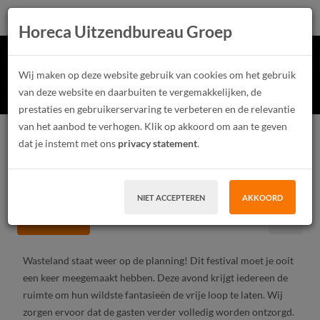
Horeca Uitzendbureau Groep
Wasteland 2024!
Wij maken op deze website gebruik van cookies om het gebruik
van deze website en daarbuiten te vergemakkelijken, de
prestaties en gebruikerservaring te verbeteren en de relevantie
van het aanbod te verhogen. Klik op akkoord om aan te geven
Festivalmedewerker
Junior
Parttime
dat je instemt met ons
privacy statement
.
Tijdelijk contract, Uitzendwerk
MBO
Zaandam
€ 7,20 - € 15,66 Per uur
NIET ACCEPTEREN
AKKOORD
SOLLICITEER
Wasteland staat weer op de planning! Dit festival moet je ooit
een keer meegemaakt hebben. Deze avond krijgt iedereen de
ruimte om hun wildste fantasieën de vrije loop te laten. Wij
zorgen ervoor dat de gasten verder volledig worden ontzorgd.