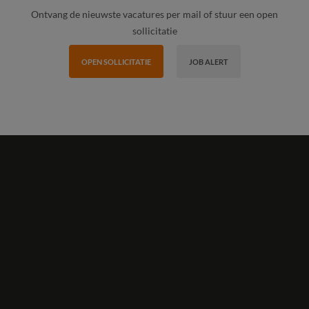
Ontvang de nieuwste vacatures per mail of stuur een open
sollicitatie
OPEN SOLLICITATIE
JOB ALERT