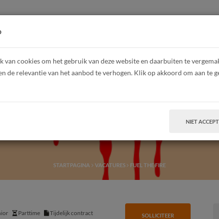
HOME
Z
p
 van cookies om het gebruik van deze website en daarbuiten te vergemakk
en de relevantie van het aanbod te verhogen. Klik op akkoord om aan te g
Fuel the fire
NIET ACCEP
STARTPAGINA
VACATURES
FUEL THE FIRE
ior
Parttime
Tijdelijk contract
SOLLICITEER