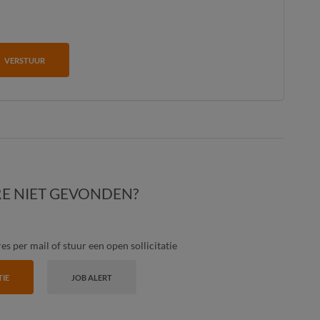
VERSTUUR
E NIET GEVONDEN?
s per mail of stuur een open sollicitatie
TIE
JOB ALERT