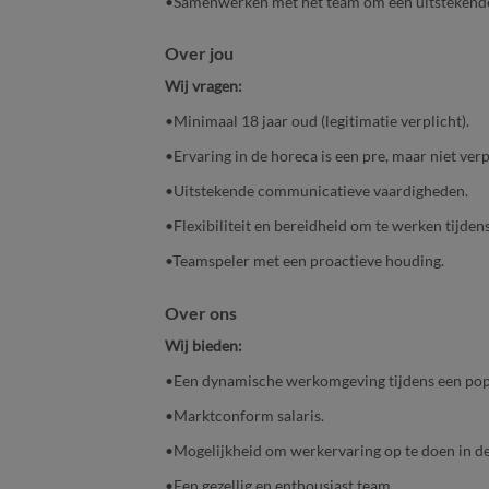
•Samenwerken met het team om een uitstekende 
Over jou
Wij vragen:
•Minimaal 18 jaar oud (legitimatie verplicht).
•Ervaring in de horeca is een pre, maar niet verp
•Uitstekende communicatieve vaardigheden.
•Flexibiliteit en bereidheid om te werken tijde
•Teamspeler met een proactieve houding.
Over ons
Wij bieden:
•Een dynamische werkomgeving tijdens een po
•Marktconform salaris.
•Mogelijkheid om werkervaring op te doen in 
•Een gezellig en enthousiast team.