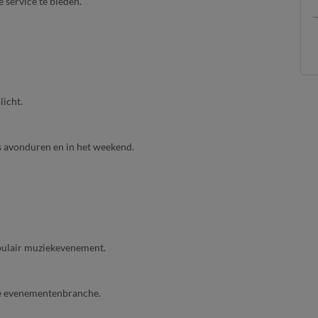
service te bieden.
licht.
ns avonduren en in het weekend.
pulair muziekevenement.
de evenementenbranche.