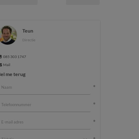
Teun
Directie
085 303 1747
Mail
el me terug