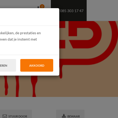
0
085 303 17 47
OEKT U PERSONEEL
elijken, de prestaties en
even dat je instemt met
TEREN
AKKOORD
STUUR DOOR
BEWAAR