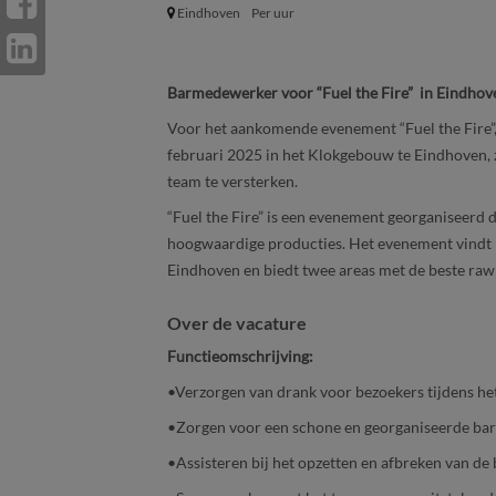
Eindhoven
Per uur
Barmedewerker voor “Fuel the Fire” in Eindhov
Voor het aankomende evenement “Fuel the Fire”,
februari 2025 in het Klokgebouw te Eindhoven, 
team te versterken.
“Fuel the Fire” is een evenement georganiseerd 
hoogwaardige producties. Het evenement vindt p
Eindhoven en biedt twee areas met de beste ra
Over de vacature
Functieomschrijving:
•Verzorgen van drank voor bezoekers tijdens he
•Zorgen voor een schone en georganiseerde ba
•Assisteren bij het opzetten en afbreken van de b