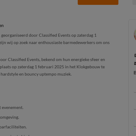
en
 georganiseerd door Classified Events op zaterdag 1
zijn wij op zoek naar enthousiaste barmedewerkers om ons
door Classified Events, bekend om hun energieke sfeer en
laats op zaterdag 1 februari 2025 in het Klokgebouw te
B
w hardstyle en bouncy uptempo muziek.
t evenement.
romgeving.
arfaciliteiten.