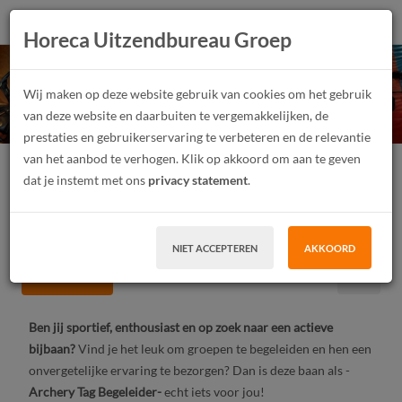
Horeca Uitzendbureau Groep
Archery Tag Begeleider
Wij maken op deze website gebruik van cookies om het gebruik
(Bijbaan, Weekenden)
van deze website en daarbuiten te vergemakkelijken, de
prestaties en gebruikerservaring te verbeteren en de relevantie
van het aanbod te verhogen. Klik op akkoord om aan te geven
Evenementenmedewerker
Junior, Medior, Senior
dat je instemt met ons
privacy statement
.
Fulltime, Parttime
Vast contract, Tijdelijk contract, Uitzendwerk
LBO, MBO, HBO, WO
Doetinchem
Per dag
NIET ACCEPTEREN
AKKOORD
SOLLICITEER
Ben jij sportief, enthousiast en op zoek naar een actieve
bijbaan?
Vind je het leuk om groepen te begeleiden en hen een
onvergetelijke ervaring te bezorgen? Dan is deze baan als -
Archery Tag Begeleider-
echt iets voor jou!