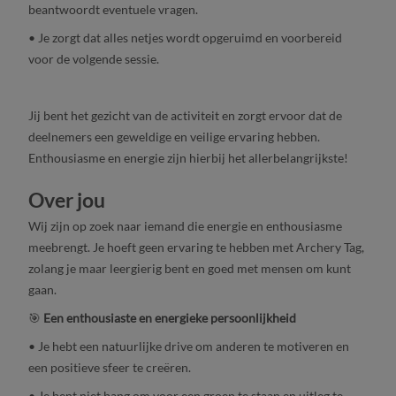
beantwoordt eventuele vragen.
• Je zorgt dat alles netjes wordt opgeruimd en voorbereid
voor de volgende sessie.
Jij bent het gezicht van de activiteit en zorgt ervoor dat de
deelnemers een geweldige en veilige ervaring hebben.
Enthousiasme en energie zijn hierbij het allerbelangrijkste!
Over jou
Wij zijn op zoek naar iemand die energie en enthousiasme
meebrengt. Je hoeft geen ervaring te hebben met Archery Tag,
zolang je maar leergierig bent en goed met mensen om kunt
gaan.
🎯
Een enthousiaste en energieke persoonlijkheid
• Je hebt een natuurlijke drive om anderen te motiveren en
een positieve sfeer te creëren.
• Je bent niet bang om voor een groep te staan en uitleg te