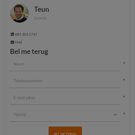
Teun
Directie
085 303 1747
Mail
Bel me terug
BEL ME TERUG