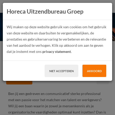
Recruiter & Planner bij
Horeca Uitzendbureau Groep
Toppers Professionals (38
Wij maken op deze website gebruik van cookies om het gebruik
van deze website en daarbuiten te vergemakkelijken, de
uur per week)
prestaties en gebruikerservaring te verbeteren en de relevantie
van het aanbod te verhogen. Klik op akkoord om aan te geven
Junior, Medior, Senior
Fulltime, Parttime
dat je instemt met ons
privacy statement
.
Vast contract, Tijdelijk contract
MBO, HBO, WO
Doetinchem
Per maand
NIET ACCEPTEREN
AKKOORD
SOLLICITEER
Ben jij een gedreven en communicatief sterke professional
met een passie voor het matchen van talent en werkgevers?
Wil jij een baan waarin je zowel je mensenkennis als je
organisatorische vaardigheden optimaal kunt inzetten? Dan is