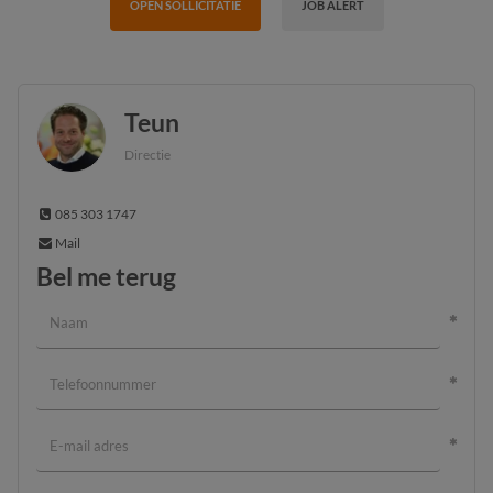
OPEN SOLLICITATIE
JOB ALERT
Teun
Directie
085 303 1747
Mail
Bel me terug