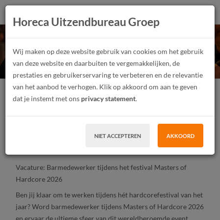
Horeca Uitzendbureau Groep
Werken op Masters of
Wij maken op deze website gebruik van cookies om het gebruik
Hardcore 2026!
van deze website en daarbuiten te vergemakkelijken, de
prestaties en gebruikerservaring te verbeteren en de relevantie
van het aanbod te verhogen. Klik op akkoord om aan te geven
Festivalmedewerker
Parttime
Uitzendwerk
's-Hertogenbosch
dat je instemt met ons
privacy statement
.
NIET ACCEPTEREN
AKKOORD
SOLLICITEER
Vacature: Barmedewerker tijdens het festival Masters of
Hardcore 2026
Ben jij klaar om te werken tijdens hét hardcorefestival van het
jaar? Word barmedewerker tijdens Masters of Hardcore 2026
en ervaar de ultieme sfeer van dit wereldberoemde event,