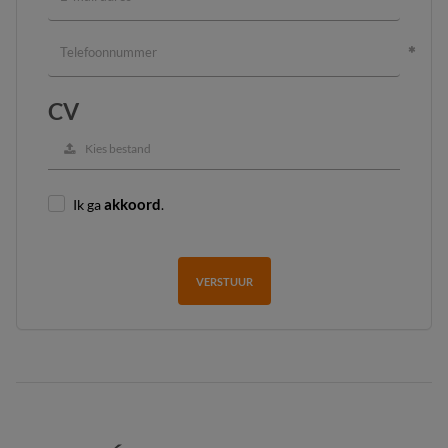
CV
Kies bestand
Ik ga
akkoord
.
VERSTUUR