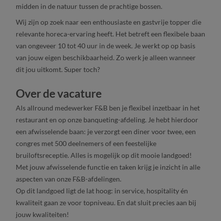
midden in de natuur tussen de prachtige bossen.
Wij zijn op zoek naar een enthousiaste en gastvrije topper die
relevante horeca-ervaring heeft. Het betreft een flexibele baan
van ongeveer 10 tot 40 uur in de week. Je werkt op op basis
van jouw eigen beschikbaarheid. Zo werk je alleen wanneer
dit jou uitkomt. Super toch?
Over de vacature
Als allround medewerker F&B ben je flexibel inzetbaar in het
restaurant en op onze banqueting-afdeling. Je hebt hierdoor
een afwisselende baan: je verzorgt een diner voor twee, een
congres met 500 deelnemers of een feestelijke
bruiloftsreceptie. Alles is mogelijk op dit mooie landgoed!
Met jouw afwisselende functie en taken krijg je inzicht in alle
aspecten van onze F&B-afdelingen.
Op dit landgoed ligt de lat hoog: in service, hospitality én
kwaliteit gaan ze voor topniveau. En dat sluit precies aan bij
jouw kwaliteiten!