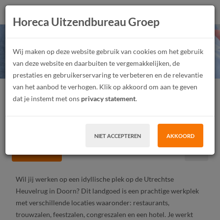
Horeca Uitzendbureau Groep
Horecamedewerker
Wij maken op deze website gebruik van cookies om het gebruik
landgoed!
van deze website en daarbuiten te vergemakkelijken, de
prestaties en gebruikerservaring te verbeteren en de relevantie
van het aanbod te verhogen. Klik op akkoord om aan te geven
Horecamedewerker
Junior, Medior, Senior
Fulltime, Parttime
dat je instemt met ons
privacy statement
.
Vast contract, Tijdelijk contract, Uitzendwerk
LBO, MBO
Doorn
NIET ACCEPTEREN
AKKOORD
SOLLICITEER
Wil jij werken op een idyllische plek op de Utrechtse
Heuvelrug in Doorn? Dit landgoed is een prachtige werkplek
met verschillende locaties waaronder: restaurants,
trouwzalen, feestzalen, congreszalen en een hotel. Je werkt